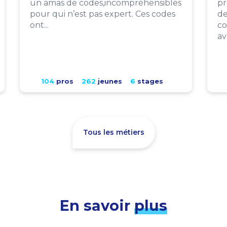
un amas de codes,incompréhensibles
pr
pour qui n’est pas expert. Ces codes
de
ont...
co
av
104
pros
262
jeunes
6
stages
Tous les métiers
En savoir
plus