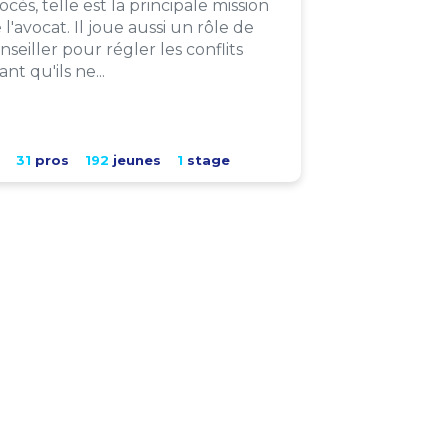
ocès, telle est la principale mission
 l'avocat. Il joue aussi un rôle de
nseiller pour régler les conflits
ant qu'ils ne...
31
pros
192
jeunes
1
stage