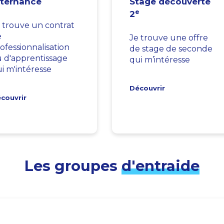
lternance
Stage découverte
e
2
 trouve un contrat
e
Je trouve une offre
ofessionnalisation
de stage de seconde
 d'apprentissage
qui m’intéresse
i m'intéresse
Découvrir
couvrir
Les groupes
d'entraide