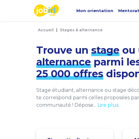
Panneau de gestion des cookies
Mon orientation
Mentora
Accueil
Stages & alternance
Trouve un
stage
ou 
alternance
parmi le
25 000 offres
dispon
Stage étudiant, alternance ou stage décou
te correspond parmi celles proposées par 
communauté ! Dépose...
Lire plus