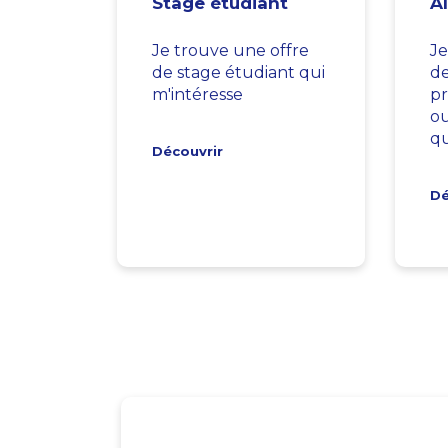
Stage étudiant
A
Je trouve une offre
Je
de stage étudiant qui
d
m'intéresse
pr
ou
qu
Découvrir
Dé