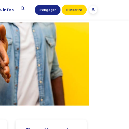
& infos
S'inscrire
S’engager