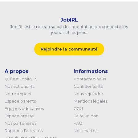
JobIRL
JobIRL est le réseau social de l'orientation qui connecte les
jeunes et les pros.
Rejoindre la communauté
A propos
Informations
Qui est JobIRL ?
Contactez-nous
Nos actions IRL
Confidentialité
Notre impact
Nous rejoindre
Espace parents
Mentions légales
Equipes éducatives
CGU
Espace presse
Faire un don
Nos partenaires
FAQ
Rapport d'activités
Nos chartes
Plan du site JobIRL Jeunes