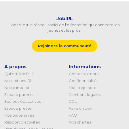
JobIRL
JobIRL est le réseau social de l'orientation qui connecte les
jeunes et les pros.
Rejoindre la communauté
A propos
Informations
Qui est JobIRL ?
Contactez-nous
Nos actions IRL
Confidentialité
Notre impact
Nous rejoindre
Espace parents
Mentions légales
Equipes éducatives
CGU
Espace presse
Faire un don
Nos partenaires
FAQ
Rapport d'activités
Nos chartes
Plan du site JobIRL Jeunes