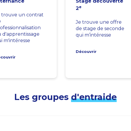
lternance
Stage découverte
e
2
 trouve un contrat
e
Je trouve une offre
ofessionnalisation
de stage de seconde
 d'apprentissage
qui m’intéresse
i m'intéresse
Découvrir
couvrir
Les groupes
d'entraide