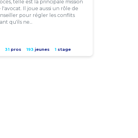
ocès, telle est la principale mission
 l'avocat. Il joue aussi un rôle de
nseiller pour régler les conflits
ant qu'ils ne...
31
pros
193
jeunes
1
stage