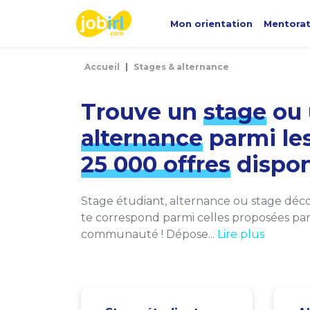
Panneau de gestion des cookies
Mon orientation
Mentora
Accueil
Stages & alternance
Trouve un
stage
ou 
alternance
parmi le
25 000 offres
dispon
Stage étudiant, alternance ou stage décou
te correspond parmi celles proposées par 
communauté ! Dépose...
Lire plus