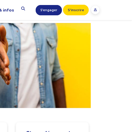
& infos
S'inscrire
S’engager