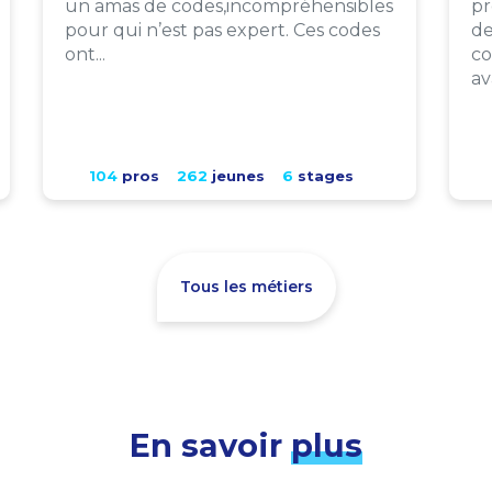
un amas de codes,incompréhensibles
pr
pour qui n’est pas expert. Ces codes
de
ont...
co
av
104
pros
262
jeunes
6
stages
Tous les métiers
En savoir
plus