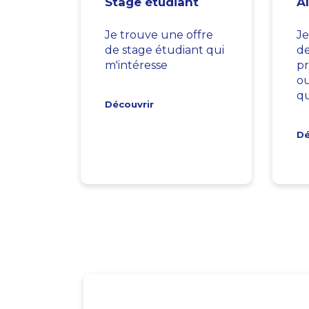
Stage étudiant
A
Je trouve une offre
Je
de stage étudiant qui
d
m'intéresse
pr
ou
qu
Découvrir
Dé