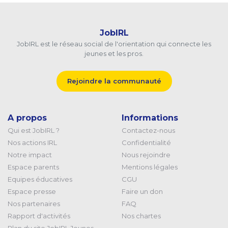
JobIRL
JobIRL est le réseau social de l'orientation qui connecte les
jeunes et les pros.
Rejoindre la communauté
A propos
Informations
Qui est JobIRL ?
Contactez-nous
Nos actions IRL
Confidentialité
Notre impact
Nous rejoindre
Espace parents
Mentions légales
Equipes éducatives
CGU
Espace presse
Faire un don
Nos partenaires
FAQ
Rapport d'activités
Nos chartes
Plan du site JobIRL Jeunes