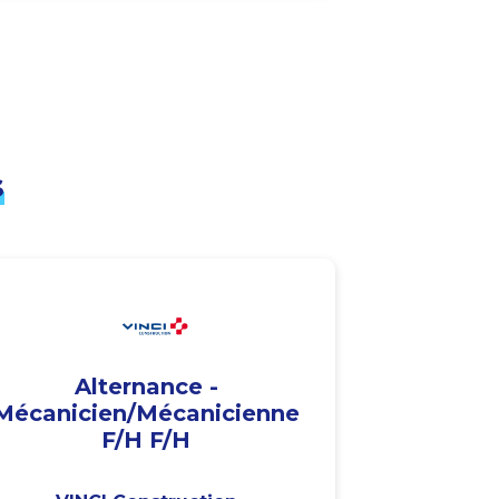
s
Alternance -
Mécanicien/Mécanicienne
F/H F/H