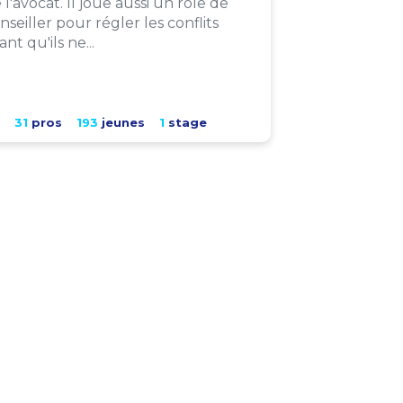
 l'avocat. Il joue aussi un rôle de
nseiller pour régler les conflits
ant qu'ils ne...
31
pros
193
jeunes
1
stage