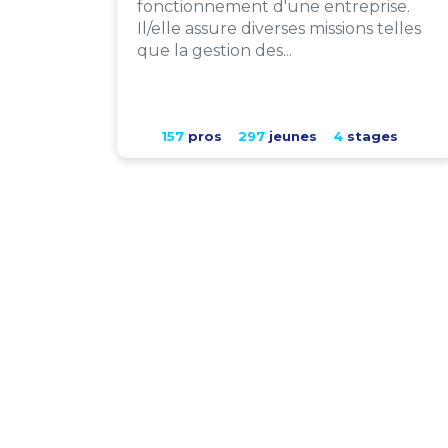
fonctionnement d'une entreprise.
Il/elle assure diverses missions telles
que la gestion des...
157
pros
297
jeunes
4
stages