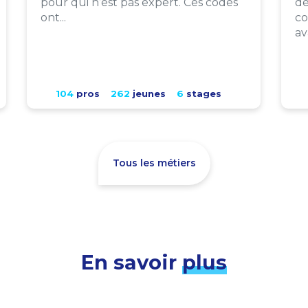
pour qui n’est pas expert. Ces codes
de
ont...
co
av
104
pros
262
jeunes
6
stages
Tous les métiers
En savoir
plus