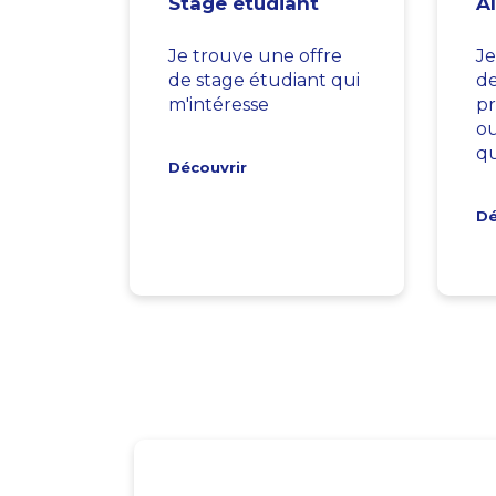
Stage étudiant
A
Je trouve une offre
Je
de stage étudiant qui
d
m'intéresse
pr
ou
qu
Découvrir
Dé