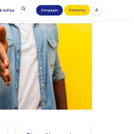
& infos
S'inscrire
S’engager