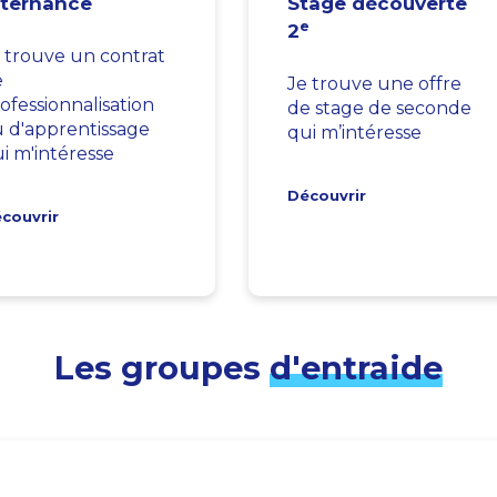
lternance
Stage découverte
e
2
 trouve un contrat
e
Je trouve une offre
ofessionnalisation
de stage de seconde
 d'apprentissage
qui m’intéresse
i m'intéresse
Découvrir
couvrir
Les groupes
d'entraide