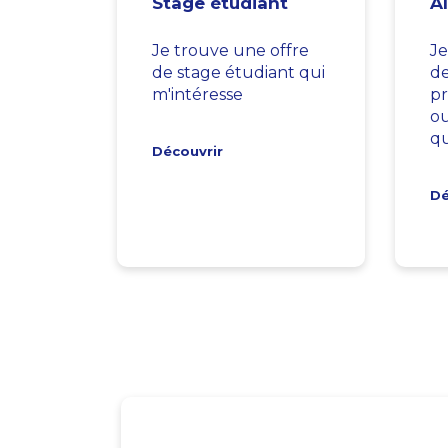
Stage étudiant
A
Je trouve une offre
Je
de stage étudiant qui
d
m'intéresse
pr
ou
qu
Découvrir
Dé