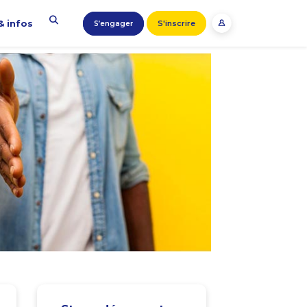
& infos
S'inscrire
S’engager