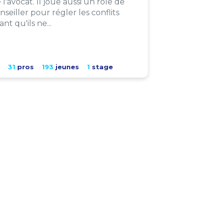
 l'avocat. Il joue aussi un rôle de
nseiller pour régler les conflits
ant qu'ils ne...
31
pros
193
jeunes
1
stage