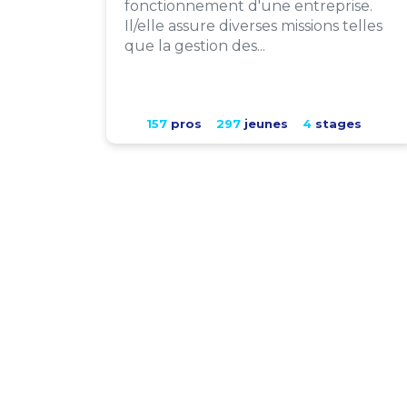
fonctionnement d'une entreprise.
Il/elle assure diverses missions telles
que la gestion des...
157
pros
297
jeunes
4
stages