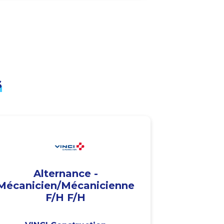
s
Alternance -
Mécanicien/Mécanicienne
F/H F/H