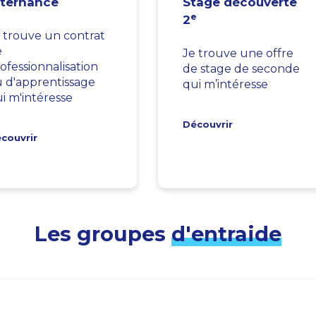
lternance
Stage découverte
e
2
 trouve un contrat
e
Je trouve une offre
ofessionnalisation
de stage de seconde
 d'apprentissage
qui m’intéresse
i m'intéresse
Découvrir
couvrir
Les groupes
d'entraide