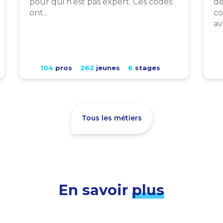
pour qui n’est pas expert. Ces codes
de
ont...
co
av
104
pros
262
jeunes
6
stages
Tous les métiers
En savoir
plus