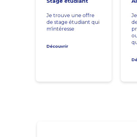
Stage étudiant
A
Je trouve une offre
Je
de stage étudiant qui
d
m'intéresse
pr
ou
qu
Découvrir
Dé