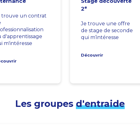
lternance
Stage découverte
e
2
 trouve un contrat
e
Je trouve une offre
ofessionnalisation
de stage de seconde
 d'apprentissage
qui m’intéresse
i m'intéresse
Découvrir
couvrir
Les groupes
d'entraide