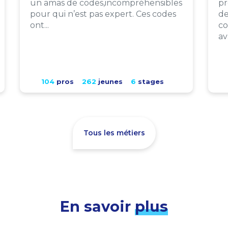
un amas de codes,incompréhensibles
pr
pour qui n’est pas expert. Ces codes
de
ont...
co
av
104
pros
262
jeunes
6
stages
Tous les métiers
En savoir
plus