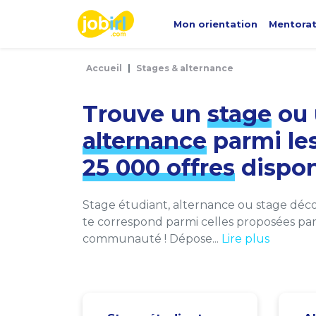
Panneau de gestion des cookies
Mon orientation
Mentora
Accueil
Stages & alternance
Trouve un
stage
ou 
alternance
parmi le
25 000 offres
dispon
Stage étudiant, alternance ou stage décou
te correspond parmi celles proposées par 
communauté ! Dépose...
Lire plus