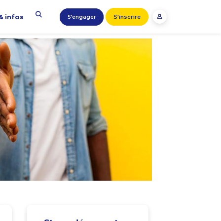
& infos
S'inscrire
S’engager