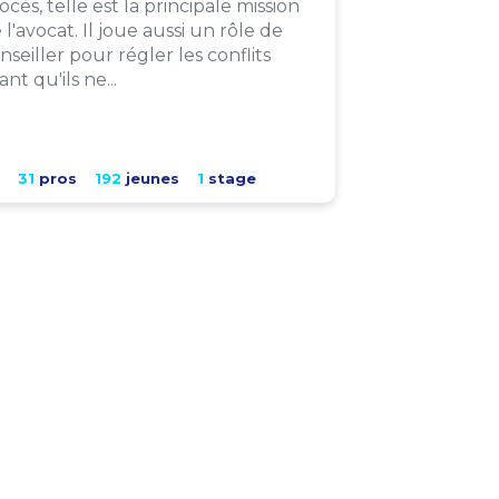
ocès, telle est la principale mission
 l'avocat. Il joue aussi un rôle de
nseiller pour régler les conflits
ant qu'ils ne...
31
pros
192
jeunes
1
stage