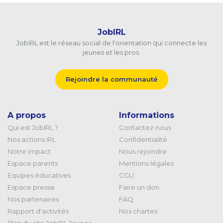
JobIRL
JobIRL est le réseau social de l'orientation qui connecte les
jeunes et les pros.
Rejoindre la communauté
A propos
Informations
Qui est JobIRL ?
Contactez-nous
Nos actions IRL
Confidentialité
Notre impact
Nous rejoindre
Espace parents
Mentions légales
Equipes éducatives
CGU
Espace presse
Faire un don
Nos partenaires
FAQ
Rapport d'activités
Nos chartes
Plan du site JobIRL Jeunes