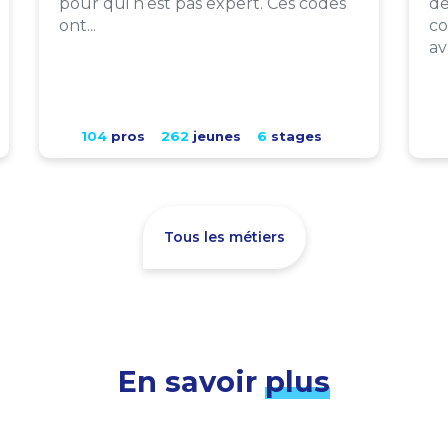
pour qui n’est pas expert. Ces codes
de
ont...
co
av
104
pros
262
jeunes
6
stages
Tous les métiers
En savoir
plus