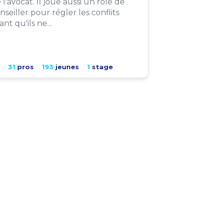
 l'avocat. Il joue aussi un rôle de
nseiller pour régler les conflits
ant qu'ils ne...
31
pros
193
jeunes
1
stage