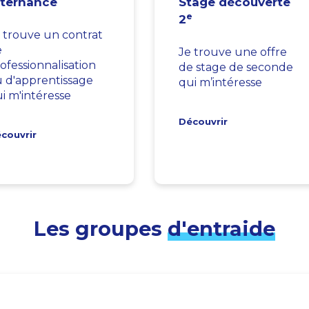
lternance
Stage découverte
e
2
 trouve un contrat
e
Je trouve une offre
ofessionnalisation
de stage de seconde
 d'apprentissage
qui m’intéresse
i m'intéresse
Découvrir
couvrir
Les groupes
d'entraide