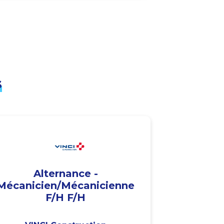
s
Alternance -
Mécanicien/Mécanicienne
F/H F/H