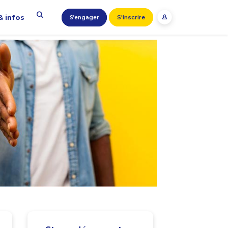
& infos
S'inscrire
S’engager