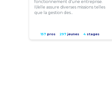
fonctionnement d'une entreprise.
Il/elle assure diverses missions telles
que la gestion des...
157
pros
297
jeunes
4
stages