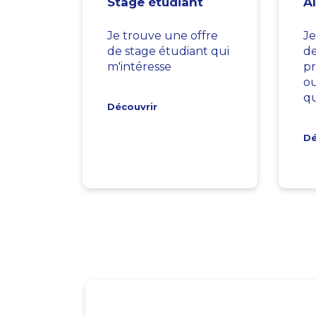
Stage étudiant
A
Je trouve une offre
Je
de stage étudiant qui
d
m'intéresse
pr
ou
qu
Découvrir
Dé