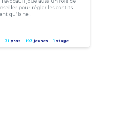
 l'avocat. Il joue aussi un rôle de
nseiller pour régler les conflits
ant qu'ils ne...
31
pros
193
jeunes
1
stage