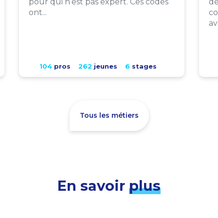
pour qui n’est pas expert. Ces codes
de
ont...
co
av
104
pros
262
jeunes
6
stages
Tous les métiers
En savoir
plus