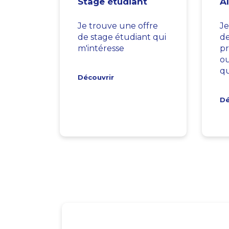
Stage étudiant
A
Je trouve une offre
Je
de stage étudiant qui
d
m'intéresse
pr
ou
qu
Découvrir
Dé