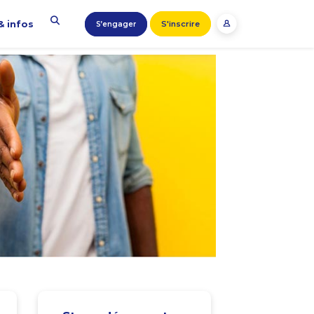
& infos
S'inscrire
S’engager