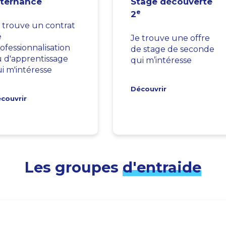
lternance
Stage découverte
e
2
 trouve un contrat
e
Je trouve une offre
ofessionnalisation
de stage de seconde
 d'apprentissage
qui m’intéresse
i m'intéresse
Découvrir
couvrir
Les groupes
d'entraide