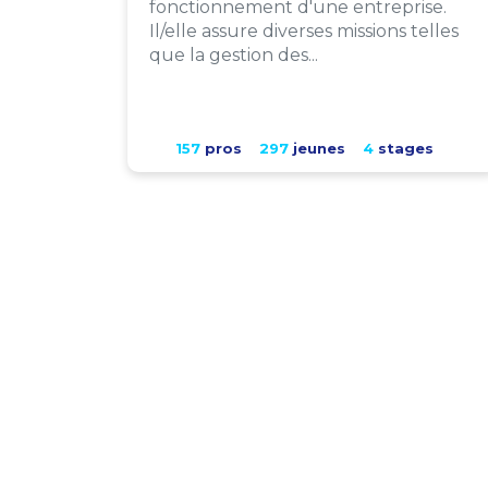
fonctionnement d'une entreprise.
Il/elle assure diverses missions telles
que la gestion des...
157
pros
297
jeunes
4
stages