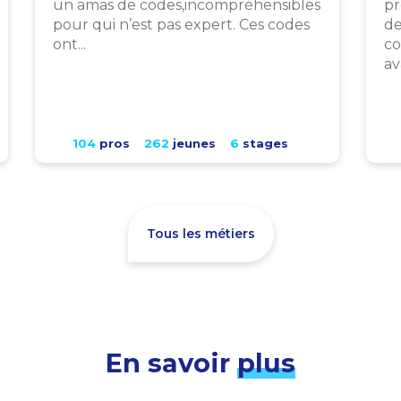
un amas de codes,incompréhensibles
pr
pour qui n’est pas expert. Ces codes
de
ont...
co
av
104
pros
262
jeunes
6
stages
Tous les métiers
En savoir
plus