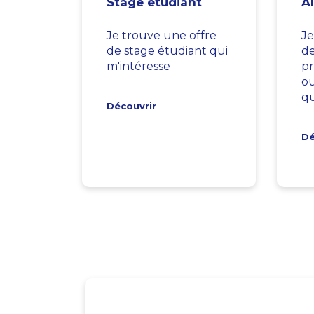
Stage étudiant
A
Je trouve une offre
Je
de stage étudiant qui
d
m'intéresse
pr
ou
qu
Découvrir
Dé