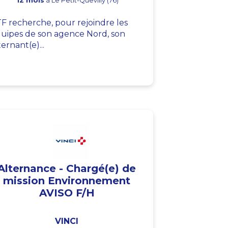
12 mois
à Le Petit-Quevilly (76)
F recherche, pour rejoindre les
uipes de son agence Nord, son
ternant(e)...
Alternance - Chargé(e) de
mission Environnement
AVISO F/H
VINCI