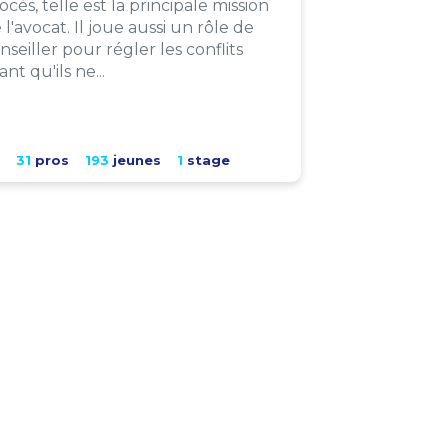
ocès, telle est la principale mission
 l'avocat. Il joue aussi un rôle de
nseiller pour régler les conflits
ant qu'ils ne...
31
pros
193
jeunes
1
stage