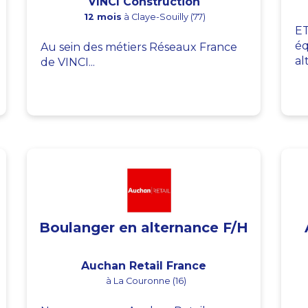
VINCI Construction
12 mois
à Claye-Souilly (77)
ET
éq
Au sein des métiers Réseaux France
al
de VINCI...
Boulanger en alternance F/H
Auchan Retail France
à La Couronne (16)