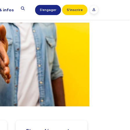
& infos
S'inscrire
S’engager