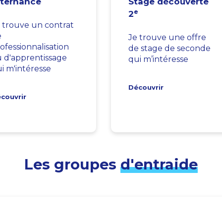
lternance
Stage découverte
e
2
 trouve un contrat
e
Je trouve une offre
ofessionnalisation
de stage de seconde
 d'apprentissage
qui m’intéresse
i m'intéresse
Découvrir
couvrir
Les groupes
d'entraide