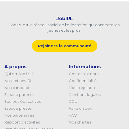
JobIRL
JobIRL est le réseau social de l'orientation qui connecte les
jeunes et les pros.
Rejoindre la communauté
A propos
Informations
Qui est JobIRL ?
Contactez-nous
Nos actions IRL
Confidentialité
Notre impact
Nous rejoindre
Espace parents
Mentions légales
Equipes éducatives
CGU
Espace presse
Faire un don
Nos partenaires
FAQ
Rapport d'activités
Nos chartes
Plan du site JobIRL Jeunes