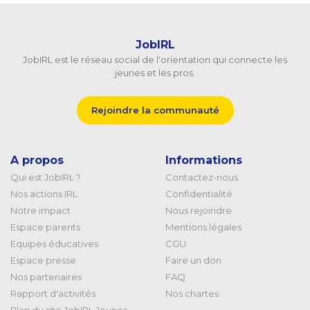
JobIRL
JobIRL est le réseau social de l'orientation qui connecte les
jeunes et les pros.
Rejoindre la communauté
A propos
Informations
Qui est JobIRL ?
Contactez-nous
Nos actions IRL
Confidentialité
Notre impact
Nous rejoindre
Espace parents
Mentions légales
Equipes éducatives
CGU
Espace presse
Faire un don
Nos partenaires
FAQ
Rapport d'activités
Nos chartes
Plan du site JobIRL Jeunes