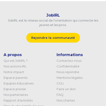
JobIRL
JobIRL est le réseau social de l'orientation qui connecte les
jeunes et les pros.
Rejoindre la communauté
A propos
Informations
Qui est JobIRL ?
Contactez-nous
Nos actions IRL
Confidentialité
Notre impact
Nous rejoindre
Espace parents
Mentions légales
Equipes éducatives
CGU
Espace presse
Faire un don
Nos partenaires
FAQ
Rapport d'activités
Nos chartes
Plan du site JobIRL Jeunes