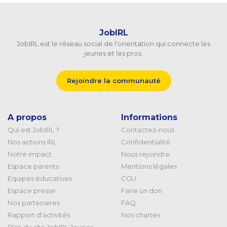
JobIRL
JobIRL est le réseau social de l'orientation qui connecte les
jeunes et les pros.
Rejoindre la communauté
A propos
Informations
Qui est JobIRL ?
Contactez-nous
Nos actions IRL
Confidentialité
Notre impact
Nous rejoindre
Espace parents
Mentions légales
Equipes éducatives
CGU
Espace presse
Faire un don
Nos partenaires
FAQ
Rapport d'activités
Nos chartes
Plan du site JobIRL Jeunes