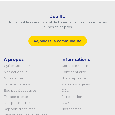
JobIRL
JobIRL est le réseau social de l'orientation qui connecte les
jeunes et les pros.
Rejoindre la communauté
A propos
Informations
Qui est JobIRL ?
Contactez-nous
Nos actions IRL
Confidentialité
Notre impact
Nous rejoindre
Espace parents
Mentions légales
Equipes éducatives
CGU
Espace presse
Faire un don
Nos partenaires
FAQ
Rapport d'activités
Nos chartes
Plan du site JobIRL Jeunes