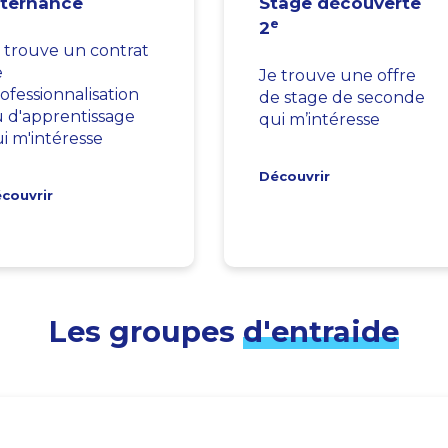
lternance
Stage découverte
e
2
 trouve un contrat
e
Je trouve une offre
ofessionnalisation
de stage de seconde
 d'apprentissage
qui m’intéresse
i m'intéresse
Découvrir
couvrir
Les groupes
d'entraide