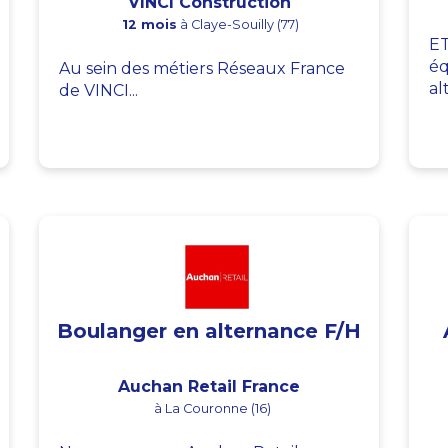
VINCI Construction
12 mois
à Claye-Souilly (77)
ET
éq
Au sein des métiers Réseaux France
al
de VINCI...
Boulanger en alternance F/H
Auchan Retail France
à La Couronne (16)