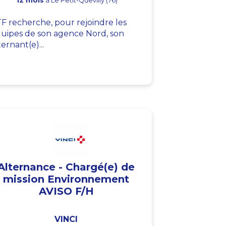
12 mois
à Le Petit-Quevilly (76)
F recherche, pour rejoindre les
uipes de son agence Nord, son
ternant(e)...
Alternance - Chargé(e) de
mission Environnement
AVISO F/H
VINCI