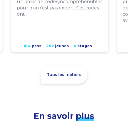
un amas de codes,incompréhensibles
pr
pour qui n’est pas expert. Ces codes
de
ont...
co
av
104
pros
262
jeunes
6
stages
Tous les métiers
En savoir
plus