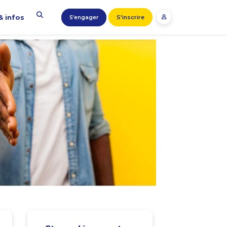
& infos
S'inscrire
S’engager