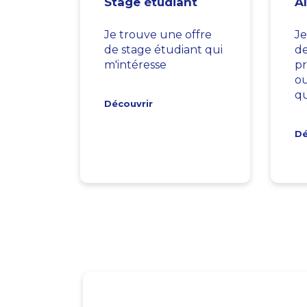
Stage étudiant
A
Je trouve une offre
Je
de stage étudiant qui
d
m'intéresse
pr
ou
qu
Découvrir
Dé