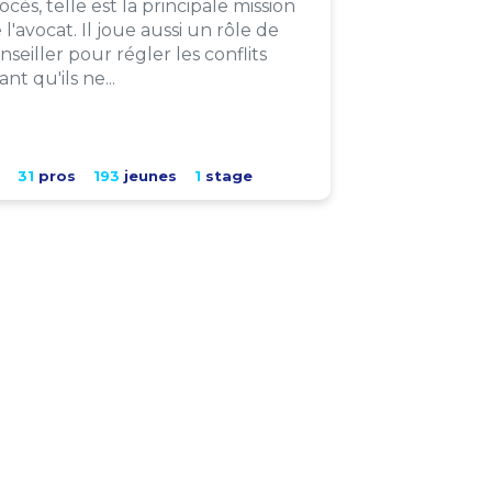
ocès, telle est la principale mission
 l'avocat. Il joue aussi un rôle de
nseiller pour régler les conflits
ant qu'ils ne...
31
pros
193
jeunes
1
stage