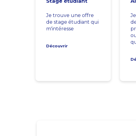
Stage étudiant
A
Je trouve une offre
Je
de stage étudiant qui
d
m'intéresse
pr
ou
qu
Découvrir
Dé