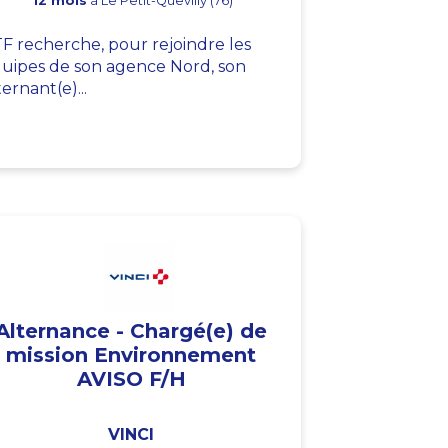
12 mois
à Le Petit-Quevilly (76)
F recherche, pour rejoindre les
uipes de son agence Nord, son
ternant(e)...
Alternance - Chargé(e) de
mission Environnement
AVISO F/H
VINCI