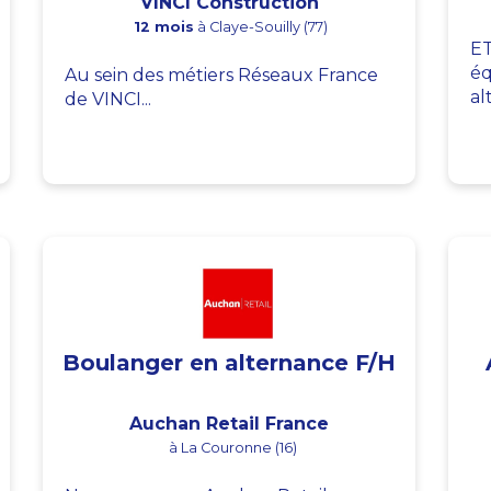
VINCI Construction
12 mois
à Claye-Souilly (77)
ET
éq
Au sein des métiers Réseaux France
al
de VINCI...
Boulanger en alternance F/H
Auchan Retail France
à La Couronne (16)