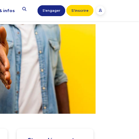
& infos
S'inscrire
S’engager