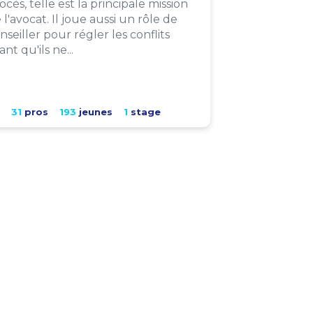
ocès, telle est la principale mission
 l'avocat. Il joue aussi un rôle de
nseiller pour régler les conflits
ant qu'ils ne...
31
pros
193
jeunes
1
stage