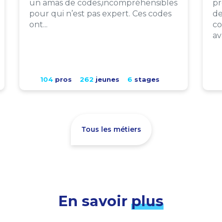
un amas de codes,incompréhensibles
pr
pour qui n’est pas expert. Ces codes
de
ont...
co
av
104
pros
262
jeunes
6
stages
Tous les métiers
En savoir
plus