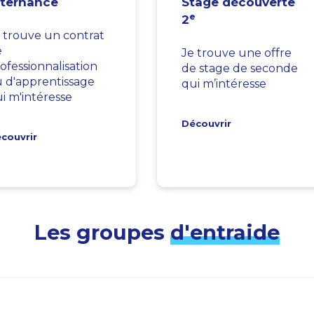
lternance
Stage découverte
e
2
 trouve un contrat
e
Je trouve une offre
ofessionnalisation
de stage de seconde
 d'apprentissage
qui m’intéresse
i m'intéresse
Découvrir
couvrir
Les groupes
d'entraide