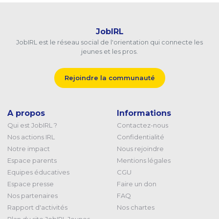
JobIRL
JobIRL est le réseau social de l'orientation qui connecte les
jeunes et les pros.
Rejoindre la communauté
A propos
Informations
Qui est JobIRL ?
Contactez-nous
Nos actions IRL
Confidentialité
Notre impact
Nous rejoindre
Espace parents
Mentions légales
Equipes éducatives
CGU
Espace presse
Faire un don
Nos partenaires
FAQ
Rapport d'activités
Nos chartes
Plan du site JobIRL Jeunes