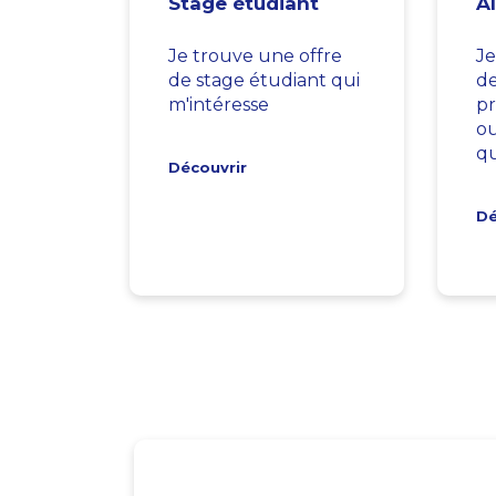
Stage étudiant
A
Je trouve une offre
Je
de stage étudiant qui
d
m'intéresse
pr
ou
qu
Découvrir
Dé