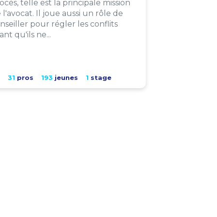
ocès, telle est la principale mission
 l'avocat. Il joue aussi un rôle de
nseiller pour régler les conflits
ant qu'ils ne...
31
pros
193
jeunes
1
stage