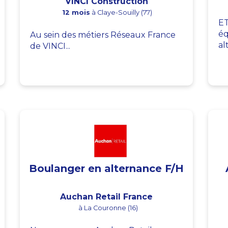
VINCI Construction
12 mois
à Claye-Souilly (77)
ET
éq
Au sein des métiers Réseaux France
al
de VINCI...
Boulanger en alternance F/H
Auchan Retail France
à La Couronne (16)