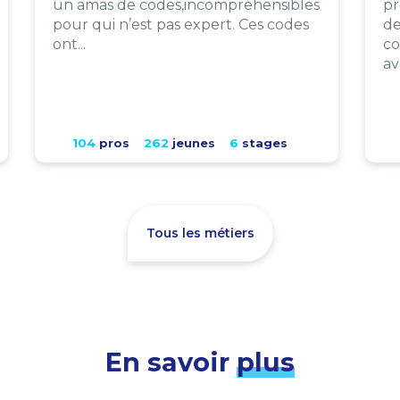
un amas de codes,incompréhensibles
pr
pour qui n’est pas expert. Ces codes
de
ont...
co
av
104
pros
262
jeunes
6
stages
Tous les métiers
En savoir
plus