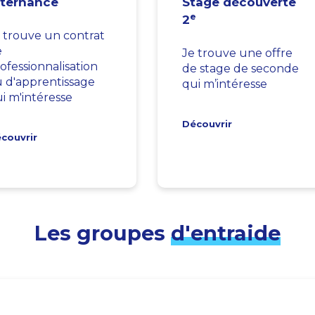
lternance
Stage découverte
e
2
 trouve un contrat
e
Je trouve une offre
ofessionnalisation
de stage de seconde
 d'apprentissage
qui m’intéresse
i m'intéresse
Découvrir
couvrir
Les groupes
d'entraide