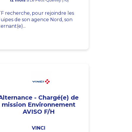
12 mois
à Le Petit-Quevilly (76)
F recherche, pour rejoindre les
uipes de son agence Nord, son
ternant(e)...
Alternance - Chargé(e) de
mission Environnement
AVISO F/H
VINCI