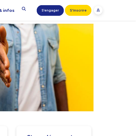
& infos
S'inscrire
S’engager