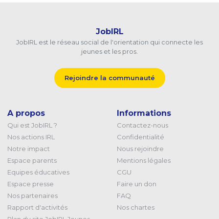
JobIRL
JobIRL est le réseau social de l'orientation qui connecte les
jeunes et les pros.
Rejoindre la communauté
A propos
Informations
Qui est JobIRL ?
Contactez-nous
Nos actions IRL
Confidentialité
Notre impact
Nous rejoindre
Espace parents
Mentions légales
Equipes éducatives
CGU
Espace presse
Faire un don
Nos partenaires
FAQ
Rapport d'activités
Nos chartes
Plan du site JobIRL Jeunes