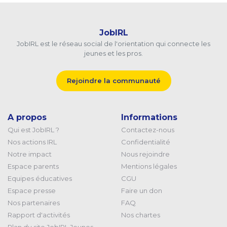
JobIRL
JobIRL est le réseau social de l'orientation qui connecte les
jeunes et les pros.
Rejoindre la communauté
A propos
Informations
Qui est JobIRL ?
Contactez-nous
Nos actions IRL
Confidentialité
Notre impact
Nous rejoindre
Espace parents
Mentions légales
Equipes éducatives
CGU
Espace presse
Faire un don
Nos partenaires
FAQ
Rapport d'activités
Nos chartes
Plan du site JobIRL Jeunes