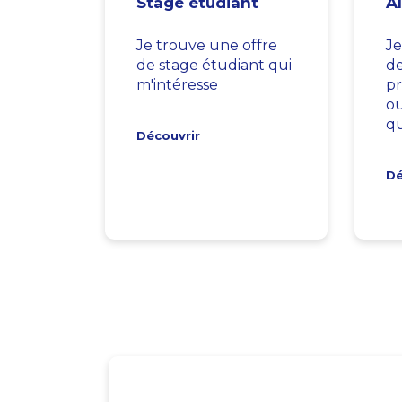
Stage étudiant
A
Je trouve une offre
Je
de stage étudiant qui
d
m'intéresse
pr
ou
qu
Découvrir
Dé