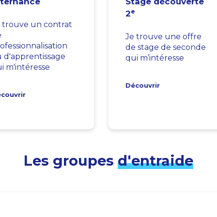
lternance
Stage découverte
e
2
 trouve un contrat
e
Je trouve une offre
ofessionnalisation
de stage de seconde
 d'apprentissage
qui m’intéresse
i m'intéresse
Découvrir
couvrir
Les groupes
d'entraide