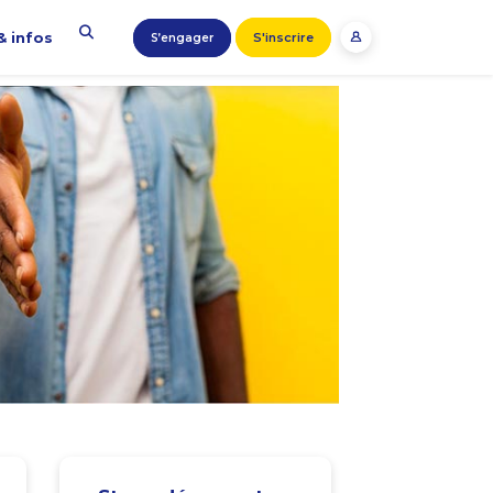
& infos
S'inscrire
S’engager