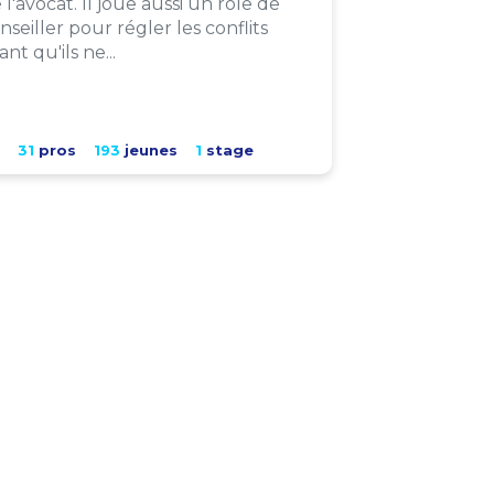
 l'avocat. Il joue aussi un rôle de
nseiller pour régler les conflits
ant qu'ils ne...
31
pros
193
jeunes
1
stage