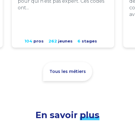
pour qui n’est pas expert. Ces codes
de
ont...
co
av
104
pros
262
jeunes
6
stages
Tous les métiers
En savoir
plus