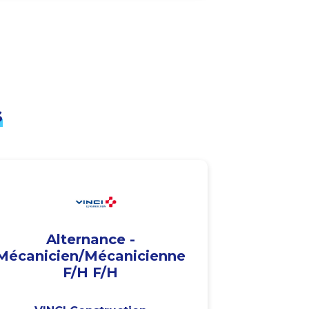
s
Alternance -
Mécanicien/Mécanicienne
F/H F/H