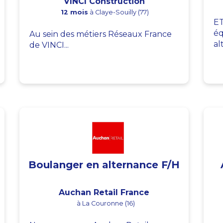
VINCI Construction
12 mois
à Claye-Souilly (77)
ET
éq
Au sein des métiers Réseaux France
al
de VINCI...
Boulanger en alternance F/H
Auchan Retail France
à La Couronne (16)