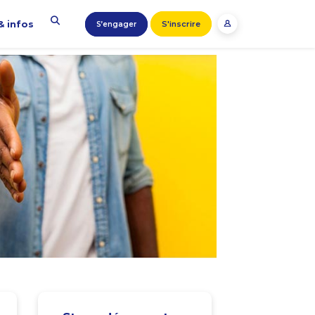
& infos
S'inscrire
S’engager