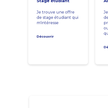
Stage étudiant
A
Je trouve une offre
Je
de stage étudiant qui
d
m'intéresse
pr
ou
qu
Découvrir
Dé