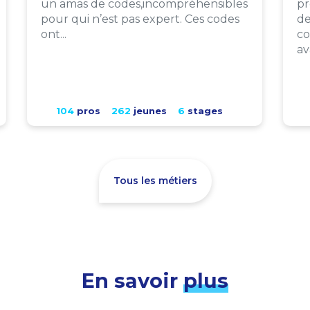
un amas de codes,incompréhensibles
pr
pour qui n’est pas expert. Ces codes
de
ont...
co
av
104
pros
262
jeunes
6
stages
Tous les métiers
En savoir
plus