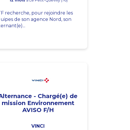
12 mois
à Le Petit-Quevilly (76)
F recherche, pour rejoindre les
uipes de son agence Nord, son
ternant(e)...
Alternance - Chargé(e) de
mission Environnement
AVISO F/H
VINCI