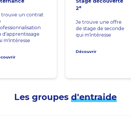
lternance
Stage découverte
e
2
 trouve un contrat
e
Je trouve une offre
ofessionnalisation
de stage de seconde
 d'apprentissage
qui m’intéresse
i m'intéresse
Découvrir
couvrir
Les groupes
d'entraide