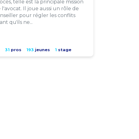
ocès, telle est la principale mission
 l'avocat. Il joue aussi un rôle de
nseiller pour régler les conflits
ant qu'ils ne...
31
pros
193
jeunes
1
stage