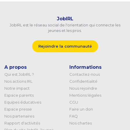
JobIRL
JobIRL est le réseau social de l'orientation qui connecte les
jeunes et les pros.
Rejoindre la communauté
A propos
Informations
Qui est JobIRL ?
Contactez-nous
Nos actions IRL
Confidentialité
Notre impact
Nous rejoindre
Espace parents
Mentions légales
Equipes éducatives
CGU
Espace presse
Faire un don
Nos partenaires
FAQ
Rapport d'activités
Nos chartes
Plan du site JobIRL Jeunes