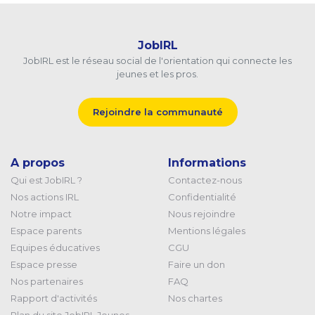
JobIRL
JobIRL est le réseau social de l'orientation qui connecte les
jeunes et les pros.
Rejoindre la communauté
A propos
Informations
Qui est JobIRL ?
Contactez-nous
Nos actions IRL
Confidentialité
Notre impact
Nous rejoindre
Espace parents
Mentions légales
Equipes éducatives
CGU
Espace presse
Faire un don
Nos partenaires
FAQ
Rapport d'activités
Nos chartes
Plan du site JobIRL Jeunes