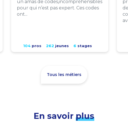
un amas de codes,incompréhensibles
pr
pour qui n’est pas expert. Ces codes
de
ont...
co
av
104
pros
262
jeunes
6
stages
Tous les métiers
En savoir
plus