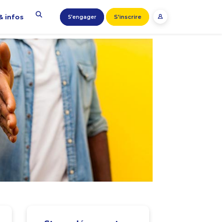
& infos
S'inscrire
S’engager