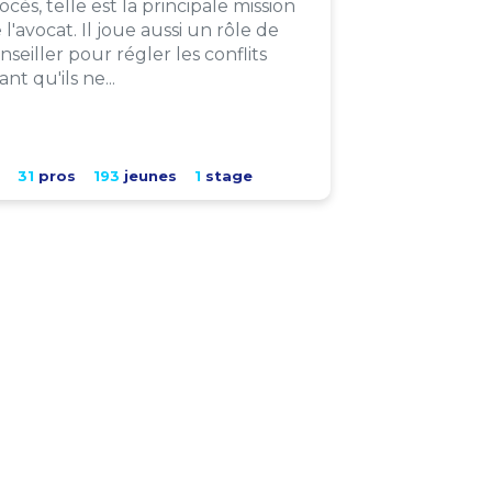
ocès, telle est la principale mission
 l'avocat. Il joue aussi un rôle de
nseiller pour régler les conflits
ant qu'ils ne...
31
pros
193
jeunes
1
stage