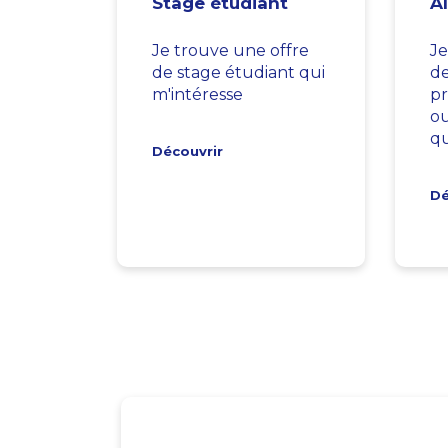
Stage étudiant
A
Je trouve une offre
Je
de stage étudiant qui
d
m'intéresse
pr
ou
qu
Découvrir
Dé