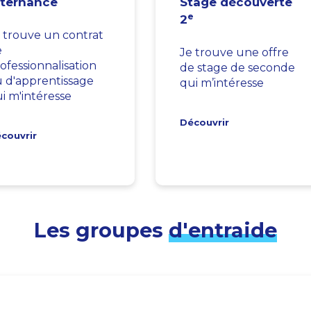
lternance
Stage découverte
e
2
 trouve un contrat
e
Je trouve une offre
ofessionnalisation
de stage de seconde
 d'apprentissage
qui m’intéresse
i m'intéresse
Découvrir
couvrir
Les groupes
d'entraide