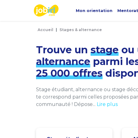
Panneau de gestion des cookies
Mon orientation
Mentora
Accueil
Stages & alternance
Trouve un
stage
ou 
alternance
parmi le
25 000 offres
dispon
Stage étudiant, alternance ou stage décou
te correspond parmi celles proposées par 
communauté ! Dépose...
Lire plus