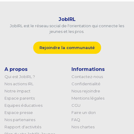
JobIRL
JobIRL est le réseau social de l'orientation qui connecte les
jeunes et les pros.
Rejoindre la communauté
A propos
Informations
Qui est JobIRL ?
Contactez-nous
Nos actions IRL
Confidentialité
Notre impact
Nous rejoindre
Espace parents
Mentions légales
Equipes éducatives
CGU
Espace presse
Faire un don
Nos partenaires
FAQ
Rapport d'activités
Nos chartes
Plan du site JobIRL Jeunes