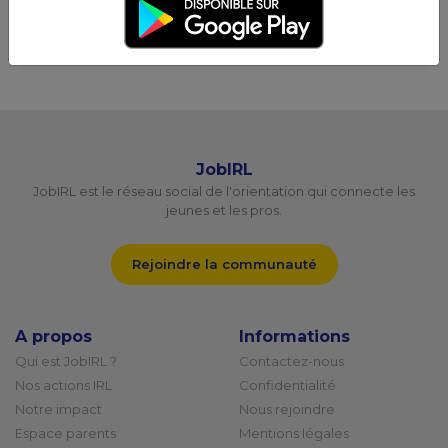
un(e) stagiaire Assistant(e) comptable.Missions...
JobIRL
JobIRL est le réseau social de l'orientation qui connecte les
jeunes et les pros.
Rejoindre la communauté
A propos
Informations
Qui est JobIRL ?
Contactez-nous
Nos actions IRL
Confidentialité
Notre impact
Nous rejoindre
Espace parents
Mentions légales