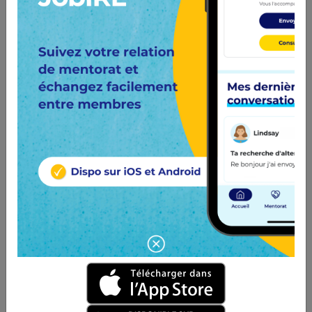
Comptable
Les offres de stage
N'hésite pas à postuler !
Stage Assistant(e) comptable
AFIREC
1
à Hardricourt (78)
Bonjour,Nous recherchons actuellement