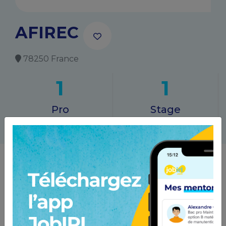
AFIREC
78250 France
1
1
Pro
Stage
Les pros qui y travaillent
Contacte-les et pose leur tes questions !
Séverine C.