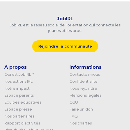
JobIRL
JobIRL est le réseau social de l'orientation qui connecte les
jeunes et les pros.
Rejoindre la communauté
A propos
Informations
Qui est JobIRL ?
Contactez-nous
Nos actions IRL
Confidentialité
Notre impact
Nous rejoindre
Espace parents
Mentions légales
Equipes éducatives
CGU
Espace presse
Faire un don
Nos partenaires
FAQ
Rapport d'activités
Nos chartes
Plan du site JobIRL Jeunes