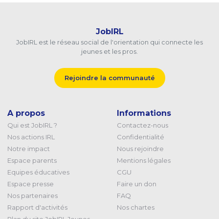
JobIRL
JobIRL est le réseau social de l'orientation qui connecte les
jeunes et les pros.
Rejoindre la communauté
A propos
Informations
Qui est JobIRL ?
Contactez-nous
Nos actions IRL
Confidentialité
Notre impact
Nous rejoindre
Espace parents
Mentions légales
Equipes éducatives
CGU
Espace presse
Faire un don
Nos partenaires
FAQ
Rapport d'activités
Nos chartes
Plan du site JobIRL Jeunes