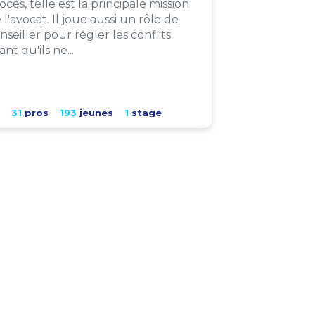
ocès, telle est la principale mission
 l'avocat. Il joue aussi un rôle de
nseiller pour régler les conflits
ant qu'ils ne...
31
pros
193
jeunes
1
stage