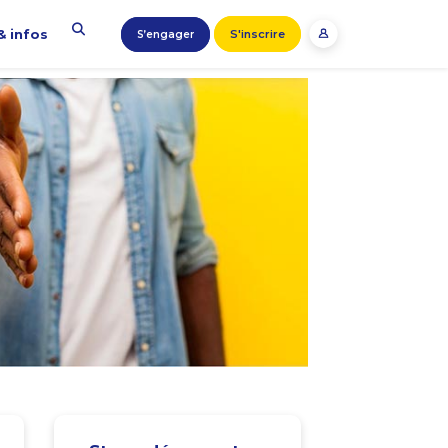
& infos
S'inscrire
S’engager