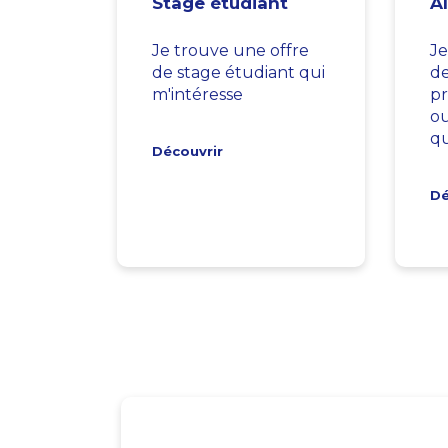
Stage étudiant
A
Je trouve une offre
Je
de stage étudiant qui
d
m'intéresse
pr
ou
qu
Découvrir
Dé