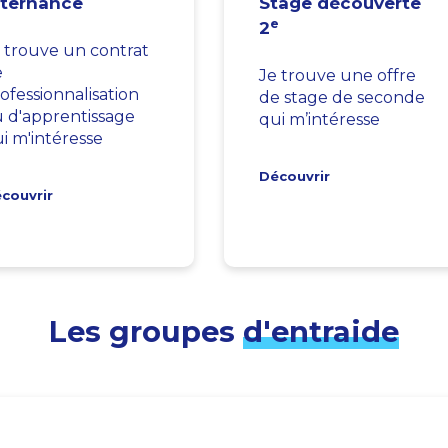
lternance
Stage découverte
e
2
 trouve un contrat
e
Je trouve une offre
ofessionnalisation
de stage de seconde
 d'apprentissage
qui m’intéresse
i m'intéresse
Découvrir
couvrir
Les groupes
d'entraide