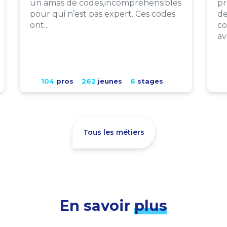
un amas de codes,incompréhensibles
pr
pour qui n’est pas expert. Ces codes
de
ont...
co
av
104
pros
262
jeunes
6
stages
Tous les métiers
En savoir
plus