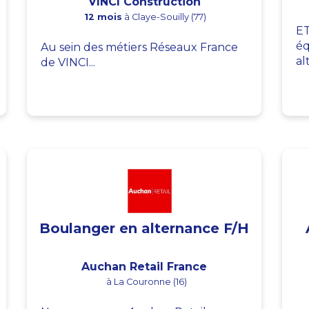
VINCI Construction
12 mois
à Claye-Souilly (77)
ET
éq
Au sein des métiers Réseaux France
al
de VINCI...
Boulanger en alternance F/H
Auchan Retail France
à La Couronne (16)