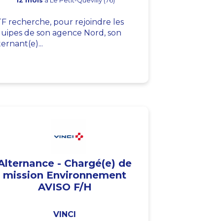
12 mois
à Le Petit-Quevilly (76)
F recherche, pour rejoindre les
uipes de son agence Nord, son
ternant(e)...
Alternance - Chargé(e) de
mission Environnement
AVISO F/H
VINCI