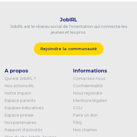
JobIRL
JobIRL est le réseau social de l'orientation qui connecte les
jeunes et les pros.
Rejoindre la communauté
A propos
Informations
Qui est JobIRL ?
Contactez-nous
Nos actions IRL
Confidentialité
Notre impact
Nous rejoindre
Espace parents
Mentions légales
Equipes éducatives
CGU
Espace presse
Faire un don
Nos partenaires
FAQ
Rapport d'activités
Nos chartes
Plan du site JobIRL Jeunes