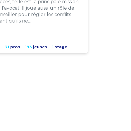
ocès, telle est la principale mission
 l'avocat. Il joue aussi un rôle de
nseiller pour régler les conflits
ant qu'ils ne...
31
pros
193
jeunes
1
stage