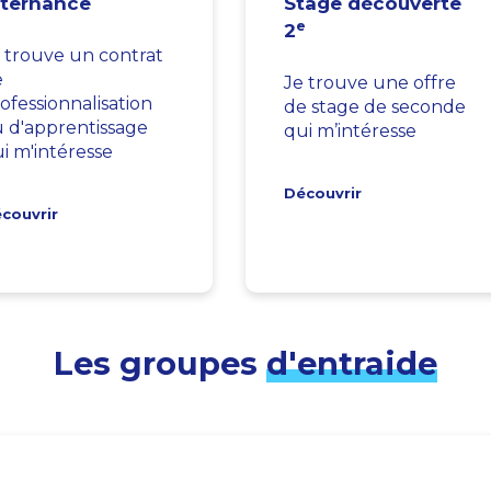
lternance
Stage découverte
e
2
 trouve un contrat
e
Je trouve une offre
ofessionnalisation
de stage de seconde
 d'apprentissage
qui m’intéresse
i m'intéresse
Découvrir
couvrir
Les groupes
d'entraide