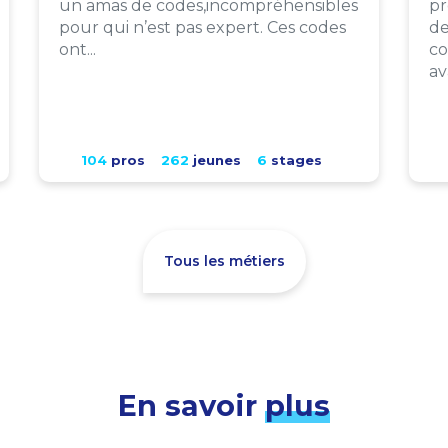
un amas de codes,incompréhensibles
pr
pour qui n’est pas expert. Ces codes
de
ont...
co
av
104
pros
262
jeunes
6
stages
Tous les métiers
En savoir
plus