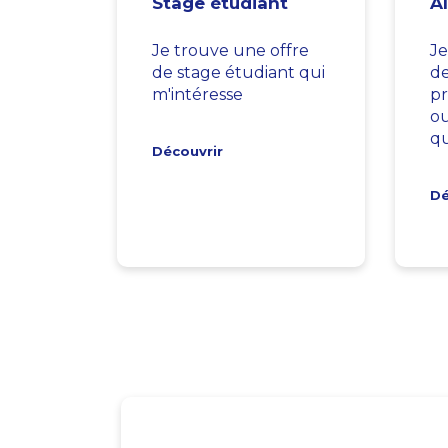
Stage étudiant
A
Je trouve une offre
Je
de stage étudiant qui
d
m'intéresse
pr
ou
qu
Découvrir
Dé