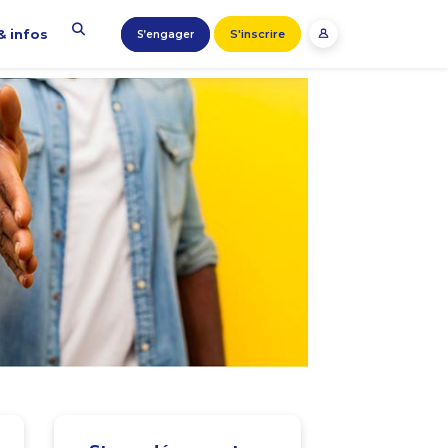
& infos
S'inscrire
S’engager