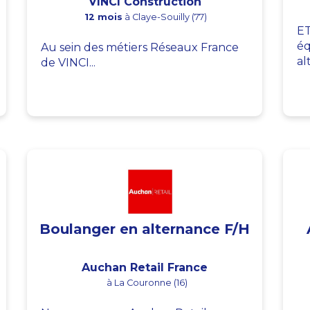
VINCI Construction
12 mois
à Claye-Souilly (77)
ET
éq
Au sein des métiers Réseaux France
al
de VINCI...
Boulanger en alternance F/H
Auchan Retail France
à La Couronne (16)