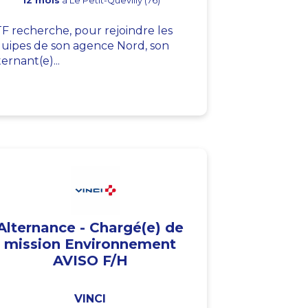
12 mois
à Le Petit-Quevilly (76)
F recherche, pour rejoindre les
uipes de son agence Nord, son
ternant(e)...
Alternance - Chargé(e) de
mission Environnement
AVISO F/H
VINCI