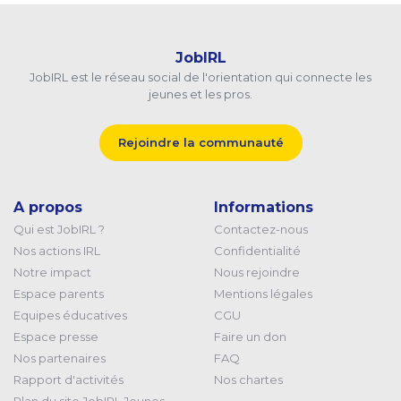
JobIRL
JobIRL est le réseau social de l'orientation qui connecte les
jeunes et les pros.
Rejoindre la communauté
A propos
Informations
Qui est JobIRL ?
Contactez-nous
Nos actions IRL
Confidentialité
Notre impact
Nous rejoindre
Espace parents
Mentions légales
Equipes éducatives
CGU
Espace presse
Faire un don
Nos partenaires
FAQ
Rapport d'activités
Nos chartes
Plan du site JobIRL Jeunes