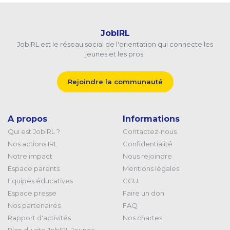
JobIRL
JobIRL est le réseau social de l'orientation qui connecte les
jeunes et les pros.
Rejoindre la communauté
A propos
Informations
Qui est JobIRL ?
Contactez-nous
Nos actions IRL
Confidentialité
Notre impact
Nous rejoindre
Espace parents
Mentions légales
Equipes éducatives
CGU
Espace presse
Faire un don
Nos partenaires
FAQ
Rapport d'activités
Nos chartes
Plan du site JobIRL Jeunes