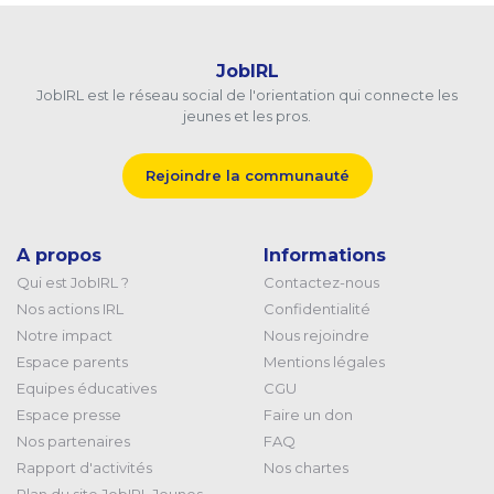
JobIRL
JobIRL est le réseau social de l'orientation qui connecte les
jeunes et les pros.
Rejoindre la communauté
A propos
Informations
Qui est JobIRL ?
Contactez-nous
Nos actions IRL
Confidentialité
Notre impact
Nous rejoindre
Espace parents
Mentions légales
Equipes éducatives
CGU
Espace presse
Faire un don
Nos partenaires
FAQ
Rapport d'activités
Nos chartes
Plan du site JobIRL Jeunes