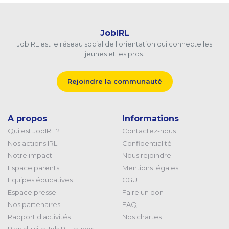
JobIRL
JobIRL est le réseau social de l'orientation qui connecte les
jeunes et les pros.
Rejoindre la communauté
A propos
Informations
Qui est JobIRL ?
Contactez-nous
Nos actions IRL
Confidentialité
Notre impact
Nous rejoindre
Espace parents
Mentions légales
Equipes éducatives
CGU
Espace presse
Faire un don
Nos partenaires
FAQ
Rapport d'activités
Nos chartes
Plan du site JobIRL Jeunes