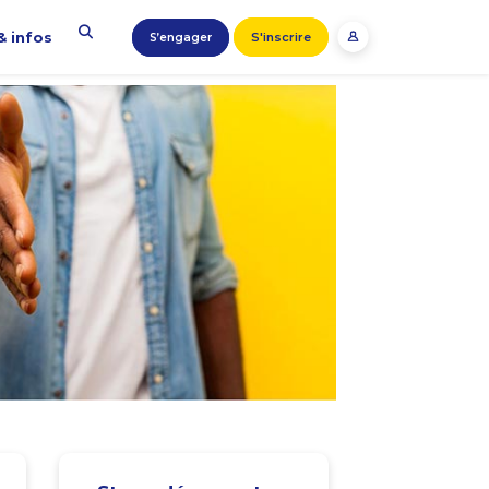
& infos
S'inscrire
S’engager