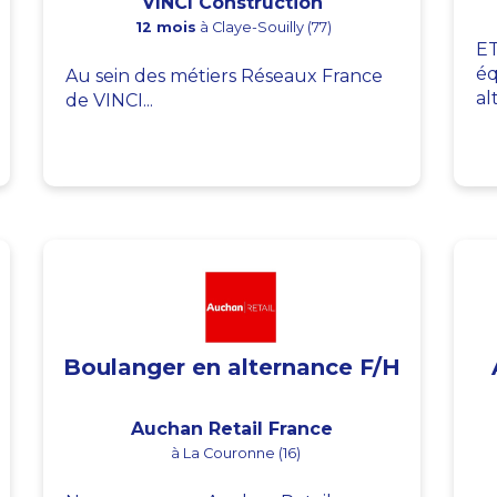
VINCI Construction
12 mois
à Claye-Souilly (77)
ET
éq
Au sein des métiers Réseaux France
al
de VINCI...
Boulanger en alternance F/H
Auchan Retail France
à La Couronne (16)