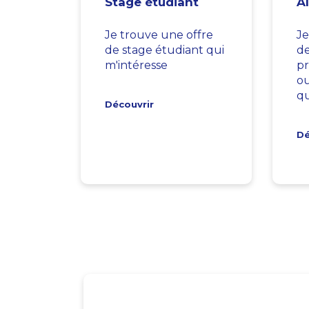
Stage étudiant
A
Je trouve une offre
Je
de stage étudiant qui
d
m'intéresse
pr
ou
qu
Découvrir
Dé