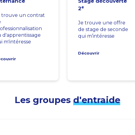
lternance
Stage découverte
e
2
 trouve un contrat
e
Je trouve une offre
ofessionnalisation
de stage de seconde
 d'apprentissage
qui m’intéresse
i m'intéresse
Découvrir
couvrir
Les groupes
d'entraide