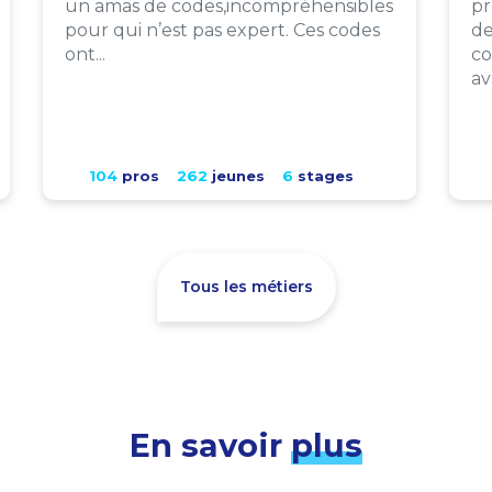
un amas de codes,incompréhensibles
pr
pour qui n’est pas expert. Ces codes
de
ont...
co
av
104
pros
262
jeunes
6
stages
Tous les métiers
En savoir
plus