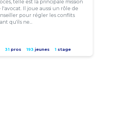
ocès, telle est la principale mission
 l'avocat. Il joue aussi un rôle de
nseiller pour régler les conflits
ant qu'ils ne...
31
pros
193
jeunes
1
stage