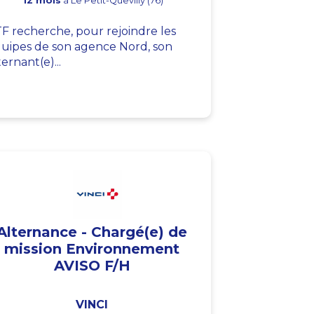
12 mois
à Le Petit-Quevilly (76)
F recherche, pour rejoindre les
uipes de son agence Nord, son
ternant(e)...
Alternance - Chargé(e) de
mission Environnement
AVISO F/H
VINCI