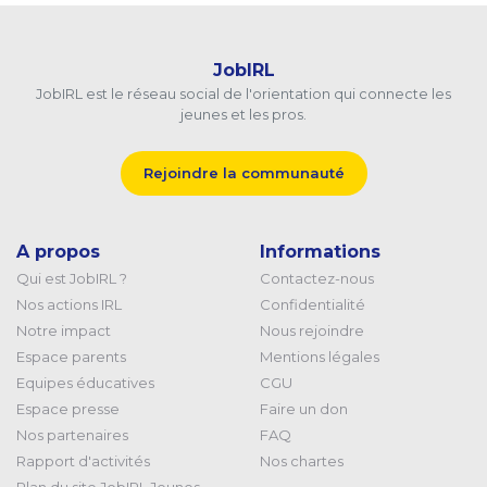
JobIRL
JobIRL est le réseau social de l'orientation qui connecte les
jeunes et les pros.
Rejoindre la communauté
A propos
Informations
Qui est JobIRL ?
Contactez-nous
Nos actions IRL
Confidentialité
Notre impact
Nous rejoindre
Espace parents
Mentions légales
Equipes éducatives
CGU
Espace presse
Faire un don
Nos partenaires
FAQ
Rapport d'activités
Nos chartes
Plan du site JobIRL Jeunes