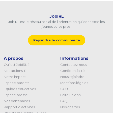
JobIRL
JobIRL est le réseau social de l'orientation qui connecte les
jeunes et les pros.
Rejoindre la communauté
A propos
Informations
Qui est JobIRL ?
Contactez-nous
Nos actions IRL
Confidentialité
Notre impact
Nous rejoindre
Espace parents
Mentions légales
Equipes éducatives
CGU
Espace presse
Faire un don
Nos partenaires
FAQ
Rapport d'activités
Nos chartes
Plan du site JobIRL Jeunes