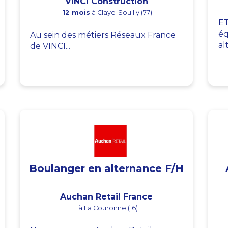
VINCI Construction
12 mois
à Claye-Souilly (77)
ET
éq
Au sein des métiers Réseaux France
al
de VINCI...
Boulanger en alternance F/H
Auchan Retail France
à La Couronne (16)