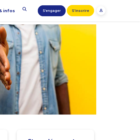
& infos
S'inscrire
S’engager