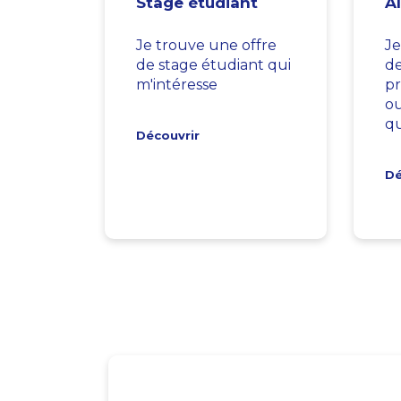
Stage étudiant
A
Je trouve une offre
Je
de stage étudiant qui
d
m'intéresse
pr
ou
qu
Découvrir
Dé