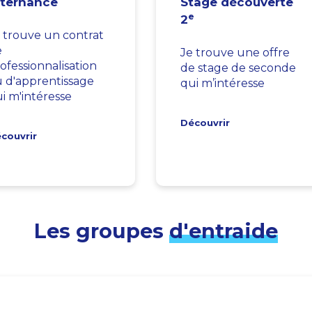
lternance
Stage découverte
e
2
 trouve un contrat
e
Je trouve une offre
ofessionnalisation
de stage de seconde
 d'apprentissage
qui m’intéresse
i m'intéresse
Découvrir
couvrir
Les groupes
d'entraide