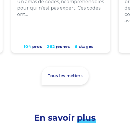
un amas de codes,incompréhensibles
pr
pour qui n’est pas expert. Ces codes
de
ont...
co
av
104
pros
262
jeunes
6
stages
Tous les métiers
En savoir
plus