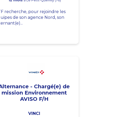
12 mois
à Le Petit-Quevilly (76)
F recherche, pour rejoindre les
uipes de son agence Nord, son
ternant(e)...
Alternance - Chargé(e) de
mission Environnement
AVISO F/H
VINCI