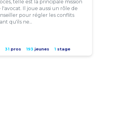
ocès, telle est la principale mission
 l'avocat. Il joue aussi un rôle de
nseiller pour régler les conflits
ant qu'ils ne...
31
pros
193
jeunes
1
stage