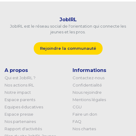
JobIRL
JobIRL est le réseau social de l'orientation qui connecte les
jeunes et les pros.
Rejoindre la communauté
A propos
Informations
Qui est JobIRL ?
Contactez-nous
Nos actions IRL
Confidentialité
Notre impact
Nous rejoindre
Espace parents
Mentions légales
Equipes éducatives
CGU
Espace presse
Faire un don
Nos partenaires
FAQ
Rapport d'activités
Nos chartes
Plan du site JobIRL Jeunes