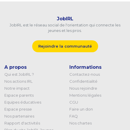
JobIRL
JobIRL est le réseau social de l'orientation qui connecte les
jeunes et les pros.
Rejoindre la communauté
A propos
Informations
Qui est JobIRL ?
Contactez-nous
Nos actions IRL
Confidentialité
Notre impact
Nous rejoindre
Espace parents
Mentions légales
Equipes éducatives
CGU
Espace presse
Faire un don
Nos partenaires
FAQ
Rapport d'activités
Nos chartes
Plan du site JobIRL Jeunes