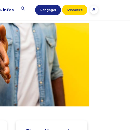
& infos
S'inscrire
S’engager