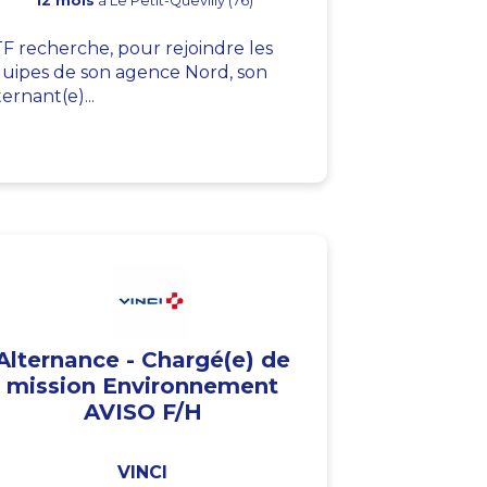
12 mois
à Le Petit-Quevilly (76)
F recherche, pour rejoindre les
uipes de son agence Nord, son
ternant(e)...
Alternance - Chargé(e) de
mission Environnement
AVISO F/H
VINCI