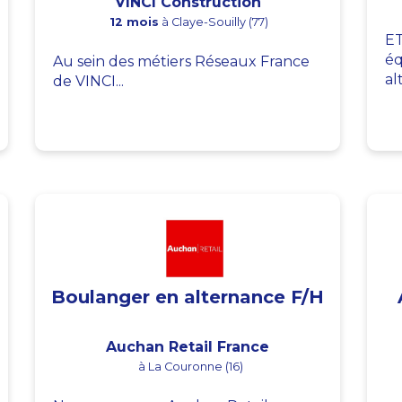
VINCI Construction
12 mois
à Claye-Souilly (77)
ET
éq
Au sein des métiers Réseaux France
al
de VINCI...
Boulanger en alternance F/H
Auchan Retail France
à La Couronne (16)