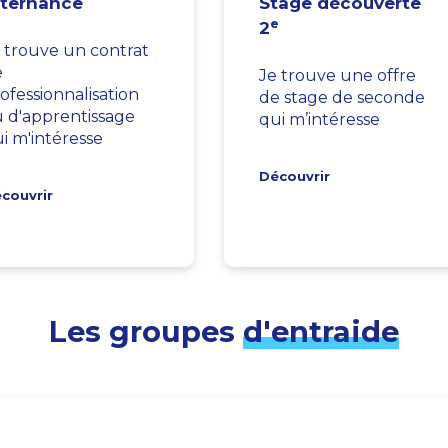
lternance
Stage découverte
e
2
 trouve un contrat
e
Je trouve une offre
ofessionnalisation
de stage de seconde
 d'apprentissage
qui m’intéresse
i m'intéresse
Découvrir
couvrir
Les groupes
d'entraide