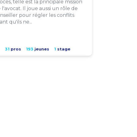
ocès, telle est la principale mission
 l'avocat. Il joue aussi un rôle de
nseiller pour régler les conflits
ant qu'ils ne...
31
pros
193
jeunes
1
stage