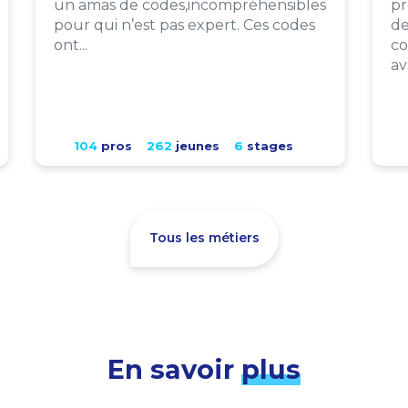
un amas de codes,incompréhensibles
pr
pour qui n’est pas expert. Ces codes
de
ont...
co
av
104
pros
262
jeunes
6
stages
Tous les métiers
En savoir
plus