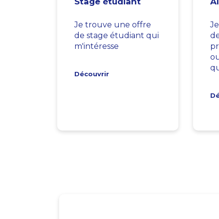
Stage étudiant
A
Je trouve une offre
Je
de stage étudiant qui
d
m'intéresse
pr
ou
qu
Découvrir
Dé