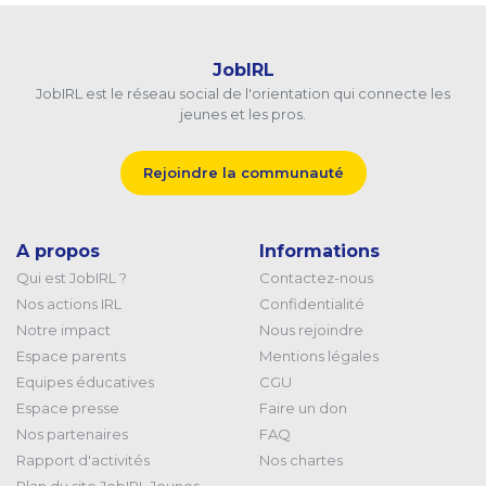
JobIRL
JobIRL est le réseau social de l'orientation qui connecte les
jeunes et les pros.
Rejoindre la communauté
A propos
Informations
Qui est JobIRL ?
Contactez-nous
Nos actions IRL
Confidentialité
Notre impact
Nous rejoindre
Espace parents
Mentions légales
Equipes éducatives
CGU
Espace presse
Faire un don
Nos partenaires
FAQ
Rapport d'activités
Nos chartes
Plan du site JobIRL Jeunes