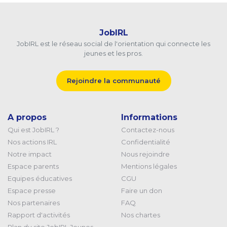
JobIRL
JobIRL est le réseau social de l'orientation qui connecte les
jeunes et les pros.
Rejoindre la communauté
A propos
Informations
Qui est JobIRL ?
Contactez-nous
Nos actions IRL
Confidentialité
Notre impact
Nous rejoindre
Espace parents
Mentions légales
Equipes éducatives
CGU
Espace presse
Faire un don
Nos partenaires
FAQ
Rapport d'activités
Nos chartes
Plan du site JobIRL Jeunes