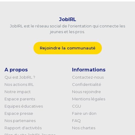
JobIRL
JobIRL est le réseau social de l'orientation qui connecte les
jeunes et les pros.
Rejoindre la communauté
A propos
Informations
Qui est JobIRL ?
Contactez-nous
Nos actions IRL
Confidentialité
Notre impact
Nous rejoindre
Espace parents
Mentions légales
Equipes éducatives
CGU
Espace presse
Faire un don
Nos partenaires
FAQ
Rapport d'activités
Nos chartes
Plan du site JobIRL Jeunes