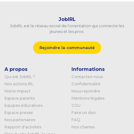
JobIRL
JobIRL est le réseau social de l'orientation qui connecte les
jeunes et les pros.
Rejoindre la communauté
A propos
Informations
Qui est JobIRL ?
Contactez-nous
Nos actions IRL
Confidentialité
Notre impact
Nous rejoindre
Espace parents
Mentions légales
Equipes éducatives
CGU
Espace presse
Faire un don
Nos partenaires
FAQ
Rapport d'activités
Nos chartes
Plan du site JobIRL Jeunes